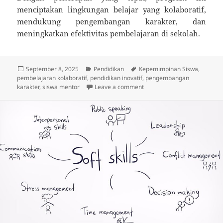
menciptakan lingkungan belajar yang kolaboratif,
mendukung pengembangan karakter, dan
meningkatkan efektivitas pembelajaran di sekolah.
Posted
Categories
Tags
September 8, 2025
Pendidikan
Kepemimpinan Siswa
,
on
pembelajaran kolaboratif
,
pendidikan inovatif
,
pengembangan
on Program Siswa Mentor: A
karakter
,
siswa mentor
Leave a comment