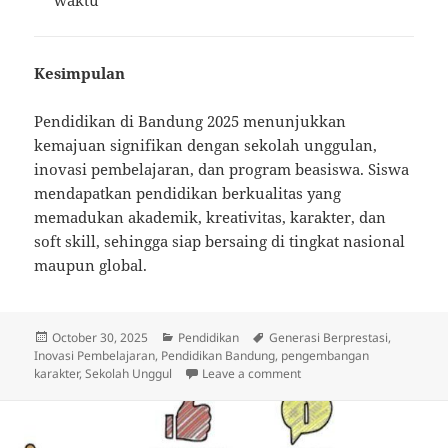
waktu
Kesimpulan
Pendidikan di Bandung 2025 menunjukkan
kemajuan signifikan dengan sekolah unggulan,
inovasi pembelajaran, dan program beasiswa. Siswa
mendapatkan pendidikan berkualitas yang
memadukan akademik, kreativitas, karakter, dan
soft skill, sehingga siap bersaing di tingkat nasional
maupun global.
Posted
Categories
Tags
October 30, 2025
Pendidikan
Generasi Berprestasi
,
on
Inovasi Pembelajaran
,
Pendidikan Bandung
,
pengembangan
on Pendidikan di Bandung
karakter
,
Sekolah Unggul
Leave a comment