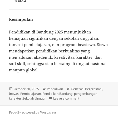
waktu
Kesimpulan
Pendidikan di Bandung 2025 menunjukkan
kemajuan signifikan dengan sekolah unggulan,
inovasi pembelajaran, dan program beasiswa. Siswa
mendapatkan pendidikan berkualitas yang
memadukan akademik, kreativitas, karakter, dan
soft skill, sehingga siap bersaing di tingkat nasional
maupun global.
Posted
Categories
Tags
October 30, 2025
Pendidikan
Generasi Berprestasi
,
on
Inovasi Pembelajaran
,
Pendidikan Bandung
,
pengembangan
on Pendidikan di Bandung
karakter
,
Sekolah Unggul
Leave a comment
Proudly powered by WordPress