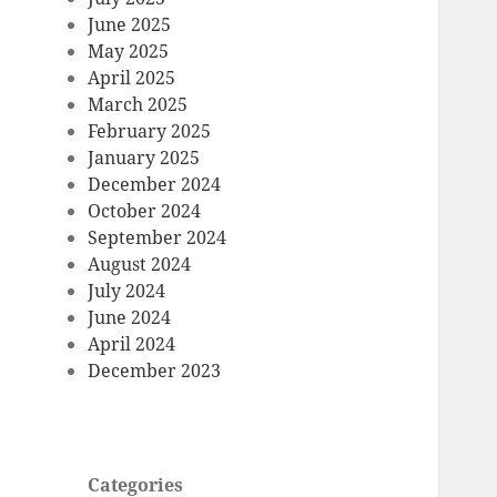
June 2025
May 2025
April 2025
March 2025
February 2025
January 2025
December 2024
October 2024
September 2024
August 2024
July 2024
June 2024
April 2024
December 2023
Categories