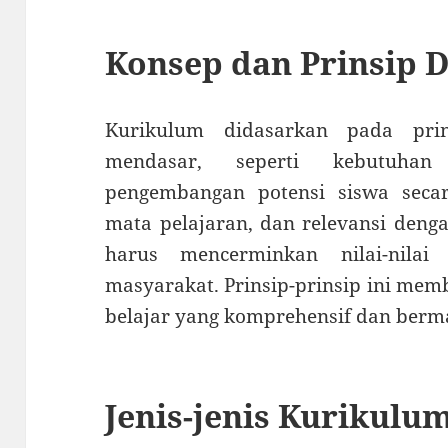
Konsep dan Prinsip 
Kurikulum didasarkan pada prin
mendasar, seperti kebutuhan
pengembangan potensi siswa secara
mata pelajaran, dan relevansi deng
harus mencerminkan nilai-nilai
masyarakat. Prinsip-prinsip ini me
belajar yang komprehensif dan berm
Jenis-jenis Kurikulu