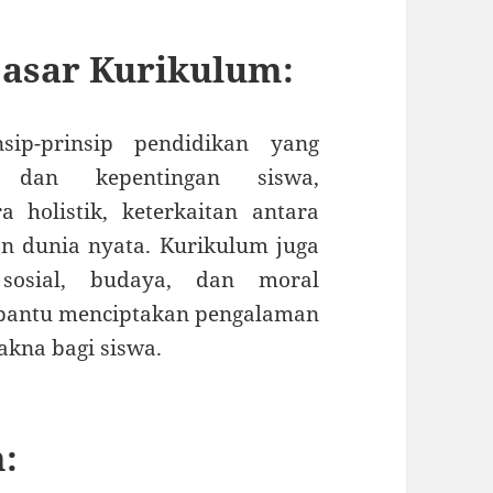
Dasar Kurikulum:
sip-prinsip pendidikan yang
 dan kepentingan siswa,
 holistik, keterkaitan antara
an dunia nyata. Kurikulum juga
 sosial, budaya, dan moral
mbantu menciptakan pengalaman
akna bagi siswa.
m: