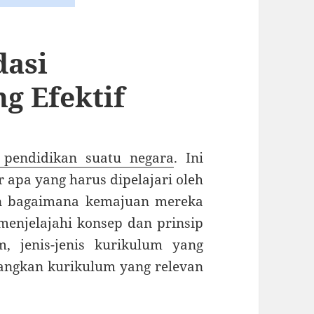
asi
g Efektif
 pendidikan suatu negara
. Ini
 apa yang harus dipelajari oleh
an bagaimana kemajuan mereka
 menjelajahi konsep dan prinsip
, jenis-jenis kurikulum yang
angkan kurikulum yang relevan