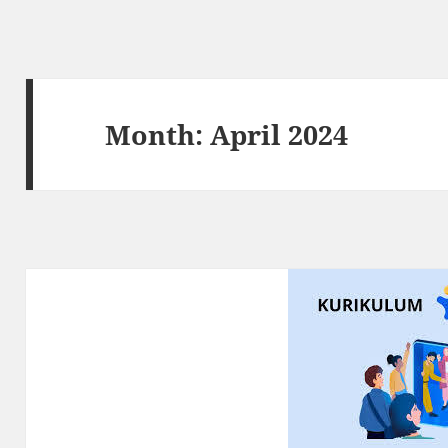
Month:
April 2024