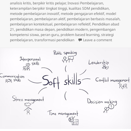
on
analisis kritis
,
berpikir kritis pelajar
,
Inovasi Pembelajaran
,
keterampilan berpikir tingkat tinggi
,
kualitas SDM pendidikan
,
metode pembelajaran inovatif
,
metode pengajaran efektif
,
model
pembelajaran
,
pembelajaran aktif
,
pembelajaran berbasis masalah
,
pembelajaran kontekstual
,
pembelajaran reflektif
,
Pendidikan abad
21
,
pendidikan masa depan
,
pendidikan modern
,
pengembangan
kompetensi siswa
,
peran guru
,
problem based learning
,
strategi
on Metode 
pembelajaran
,
transformasi pendidikan
Leave a comment