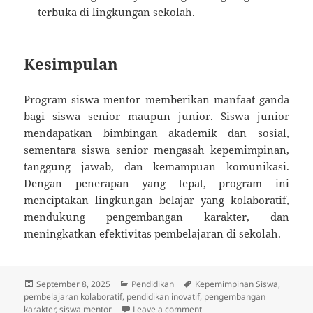
terbuka di lingkungan sekolah.
Kesimpulan
Program siswa mentor memberikan manfaat ganda
bagi siswa senior maupun junior. Siswa junior
mendapatkan bimbingan akademik dan sosial,
sementara siswa senior mengasah kepemimpinan,
tanggung jawab, dan kemampuan komunikasi.
Dengan penerapan yang tepat, program ini
menciptakan lingkungan belajar yang kolaboratif,
mendukung pengembangan karakter, dan
meningkatkan efektivitas pembelajaran di sekolah.
Posted
Categories
Tags
September 8, 2025
Pendidikan
Kepemimpinan Siswa
,
on
pembelajaran kolaboratif
,
pendidikan inovatif
,
pengembangan
on Program Siswa Mentor: A
karakter
,
siswa mentor
Leave a comment