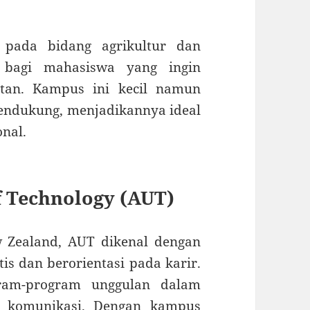
s pada bidang agrikultur dan
t bagi mahasiswa yang ingin
utan. Kampus ini kecil namun
endukung, menjadikannya ideal
nal.
f Technology (AUT)
w Zealand, AUT dikenal dengan
s dan berorientasi pada karir.
gram-program unggulan dalam
an komunikasi. Dengan kampus