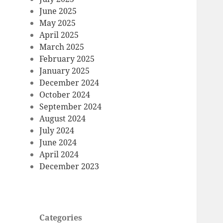
June 2025
May 2025
April 2025
March 2025
February 2025
January 2025
December 2024
October 2024
September 2024
August 2024
July 2024
June 2024
April 2024
December 2023
Categories