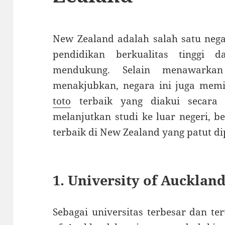
New Zealand adalah salah satu nega
pendidikan berkualitas tinggi 
mendukung. Selain menawarka
menakjubkan, negara ini juga memil
toto
terbaik yang diakui secara 
melanjutkan studi ke luar negeri, be
terbaik di New Zealand yang patut d
1. University of Aucklan
Sebagai universitas terbesar dan te