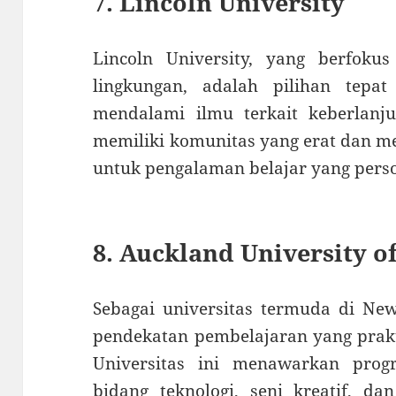
7. Lincoln University
Lincoln University, yang berfoku
lingkungan, adalah pilihan tepa
mendalami ilmu terkait keberlanj
memiliki komunitas yang erat dan m
untuk pengalaman belajar yang perso
8. Auckland University o
Sebagai universitas termuda di Ne
pendekatan pembelajaran yang prakti
Universitas ini menawarkan pro
bidang teknologi, seni kreatif, d