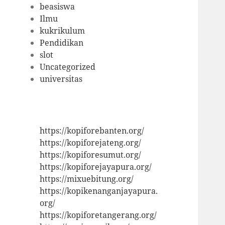
beasiswa
Ilmu
kukrikulum
Pendidikan
slot
Uncategorized
universitas
https://kopiforebanten.org/
https://kopiforejateng.org/
https://kopiforesumut.org/
https://kopiforejayapura.org/
https://mixuebitung.org/
https://kopikenanganjayapura.
org/
https://kopiforetangerang.org/