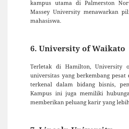
kampus utama di Palmerston Nort
Massey University menawarkan pi
mahasiswa.
6. University of Waikato
Terletak di Hamilton, University 
universitas yang berkembang pesat d
terkenal dalam bidang bisnis, pe
Kampus ini juga memiliki hubunga
memberikan peluang karir yang lebih