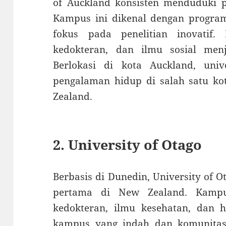
of Auckland konsisten menduduki pe
Kampus ini dikenal dengan progr
fokus pada penelitian inovatif. 
kedokteran, dan ilmu sosial men
Berlokasi di kota Auckland, uni
pengalaman hidup di salah satu ko
Zealand.
2. University of Otago
Berbasis di Dunedin, University of O
pertama di New Zealand. Kampu
kedokteran, ilmu kesehatan, dan 
kampus yang indah dan komunitas