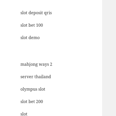
slot deposit qris
slot bet 100
slot demo
mahjong ways 2
server thailand
olympus slot
slot bet 200
slot