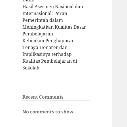
Hasil Asesmen Nasional dan
Internasional: Peran
Pemerintah dalam
Meningkatkan Kualitas Dasar
Pembelajaran
Kebijakan Penghapusan
Tenaga Honorer dan
Implikasinya terhadap
Kualitas Pembelajaran di
Sekolah
Recent Comments
No comments to show.