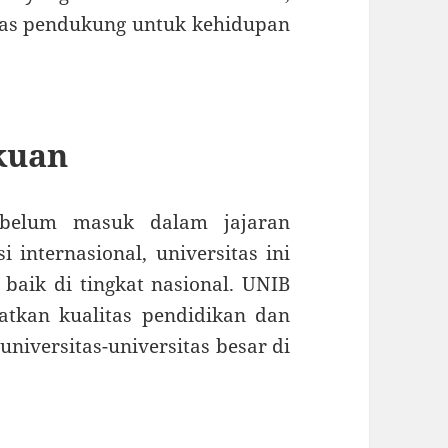
as pendukung untuk kehidupan
kuan
elum masuk dalam jajaran
i internasional, universitas ini
aik di tingkat nasional. UNIB
atkan kualitas pendidikan dan
universitas-universitas besar di