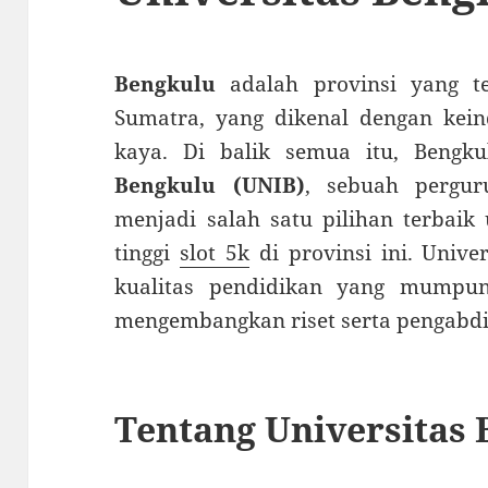
Bengkulu
adalah provinsi yang ter
Sumatra, yang dikenal dengan ke
kaya. Di balik semua itu, Bengk
Bengkulu (UNIB)
, sebuah pergur
menjadi salah satu pilihan terbaik
tinggi
slot 5k
di provinsi ini. Unive
kualitas pendidikan yang mumpu
mengembangkan riset serta pengabd
Tentang Universitas