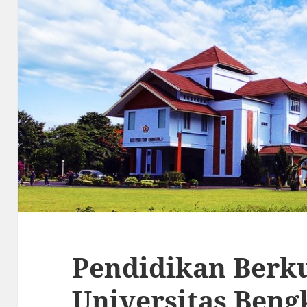
Pendidikan Berku
Universitas Beng