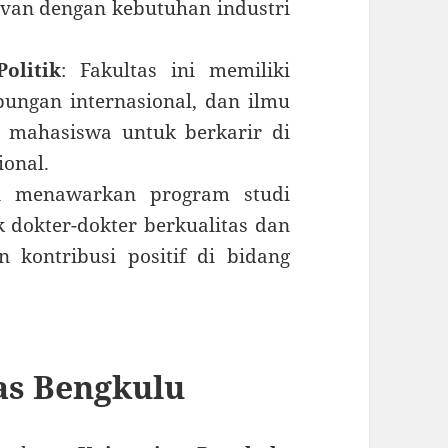
levan dengan kebutuhan industri
olitik
: Fakultas ini memiliki
ungan internasional, dan ilmu
 mahasiswa untuk berkarir di
ional.
ni menawarkan program studi
 dokter-dokter berkualitas dan
 kontribusi positif di bidang
tas Bengkulu