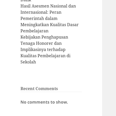
Hasil Asesmen Nasional dan
Internasional: Peran
Pemerintah dalam
Meningkatkan Kualitas Dasar
Pembelajaran
Kebijakan Penghapusan
Tenaga Honorer dan
Implikasinya terhadap
Kualitas Pembelajaran di
Sekolah
Recent Comments
No comments to show.