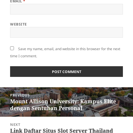
EMAIL
*
WEBSITE
Save my name, email, and website in this browser for the next
time I comment.
Post
PREVIOUS
navigation
Mount Allison University: Kampus Elite
Previous
dengan Sentuhan Personal
post:
NEXT
Link Daftar Situs Slot Server Thailand
Next