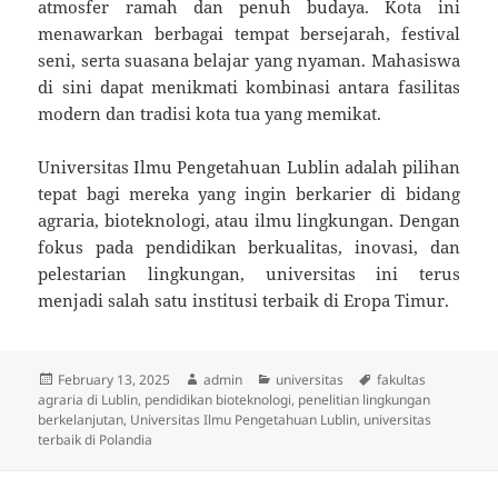
atmosfer ramah dan penuh budaya. Kota ini
menawarkan berbagai tempat bersejarah, festival
seni, serta suasana belajar yang nyaman. Mahasiswa
di sini dapat menikmati kombinasi antara fasilitas
modern dan tradisi kota tua yang memikat.
Universitas Ilmu Pengetahuan Lublin adalah pilihan
tepat bagi mereka yang ingin berkarier di bidang
agraria, bioteknologi, atau ilmu lingkungan. Dengan
fokus pada pendidikan berkualitas, inovasi, dan
pelestarian lingkungan, universitas ini terus
menjadi salah satu institusi terbaik di Eropa Timur.
Posted
Author
Categories
Tags
February 13, 2025
admin
universitas
fakultas
on
agraria di Lublin
,
pendidikan bioteknologi
,
penelitian lingkungan
berkelanjutan
,
Universitas Ilmu Pengetahuan Lublin
,
universitas
terbaik di Polandia