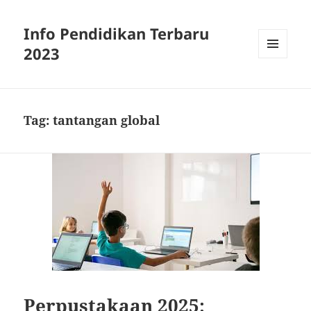
Info Pendidikan Terbaru
2023
MENU
AND
WIDGETS
Tag:
tantangan global
Perpustakaan 2025: