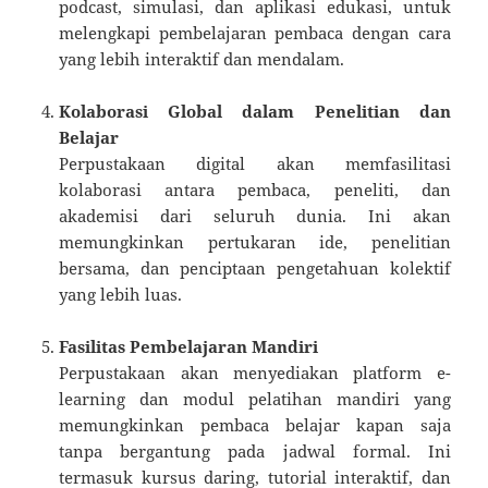
podcast, simulasi, dan aplikasi edukasi, untuk
melengkapi pembelajaran pembaca dengan cara
yang lebih interaktif dan mendalam.
Kolaborasi Global dalam Penelitian dan
Belajar
Perpustakaan digital akan memfasilitasi
kolaborasi antara pembaca, peneliti, dan
akademisi dari seluruh dunia. Ini akan
memungkinkan pertukaran ide, penelitian
bersama, dan penciptaan pengetahuan kolektif
yang lebih luas.
Fasilitas Pembelajaran Mandiri
Perpustakaan akan menyediakan platform e-
learning dan modul pelatihan mandiri yang
memungkinkan pembaca belajar kapan saja
tanpa bergantung pada jadwal formal. Ini
termasuk kursus daring, tutorial interaktif, dan