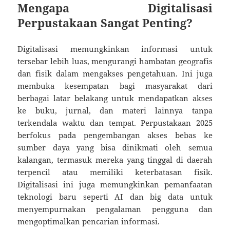
Mengapa Digitalisasi
Perpustakaan Sangat Penting?
Digitalisasi memungkinkan informasi untuk
tersebar lebih luas, mengurangi hambatan geografis
dan fisik dalam mengakses pengetahuan. Ini juga
membuka kesempatan bagi masyarakat dari
berbagai latar belakang untuk mendapatkan akses
ke buku, jurnal, dan materi lainnya tanpa
terkendala waktu dan tempat. Perpustakaan 2025
berfokus pada pengembangan akses bebas ke
sumber daya yang bisa dinikmati oleh semua
kalangan, termasuk mereka yang tinggal di daerah
terpencil atau memiliki keterbatasan fisik.
Digitalisasi ini juga memungkinkan pemanfaatan
teknologi baru seperti AI dan big data untuk
menyempurnakan pengalaman pengguna dan
mengoptimalkan pencarian informasi.