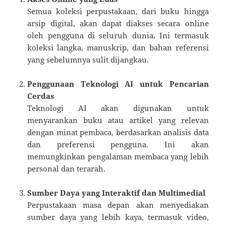
Semua koleksi perpustakaan, dari buku hingga
arsip digital, akan dapat diakses secara online
oleh pengguna di seluruh dunia. Ini termasuk
koleksi langka, manuskrip, dan bahan referensi
yang sebelumnya sulit dijangkau.
Penggunaan Teknologi AI untuk Pencarian
Cerdas
Teknologi AI akan digunakan untuk
menyarankan buku atau artikel yang relevan
dengan minat pembaca, berdasarkan analisis data
dan preferensi pengguna. Ini akan
memungkinkan pengalaman membaca yang lebih
personal dan terarah.
Sumber Daya yang Interaktif dan Multimedial
Perpustakaan masa depan akan menyediakan
sumber daya yang lebih kaya, termasuk video,