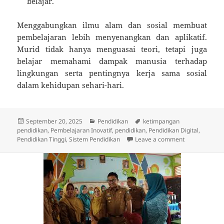
belajar.
Menggabungkan ilmu alam dan sosial membuat
pembelajaran lebih menyenangkan dan aplikatif.
Murid tidak hanya menguasai teori, tetapi juga
belajar memahami dampak manusia terhadap
lingkungan serta pentingnya kerja sama sosial
dalam kehidupan sehari-hari.
Posted
Categories
Tags
September 20, 2025
Pendidikan
ketimpangan
on
pendidikan
,
Pembelajaran Inovatif
,
pendidikan
,
Pendidikan Digital
,
on Ilmu Penge
Pendidikan Tinggi
,
Sistem Pendidikan
Leave a comment