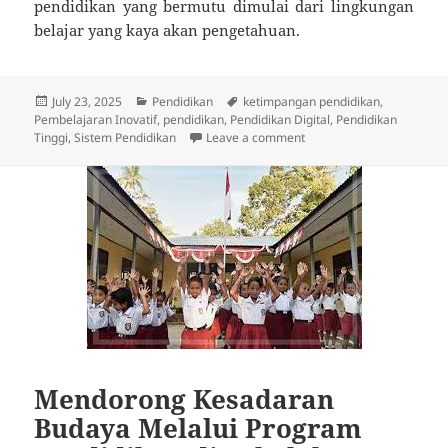
pendidikan yang bermutu dimulai dari lingkungan
belajar yang kaya akan pengetahuan.
Posted
Categories
Tags
July 23, 2025
Pendidikan
ketimpangan pendidikan
,
on
Pembelajaran Inovatif
,
pendidikan
,
Pendidikan Digital
,
Pendidikan
on Mengapa Pendidikan 
Tinggi
,
Sistem Pendidikan
Leave a comment
Mendorong Kesadaran
Budaya Melalui Program