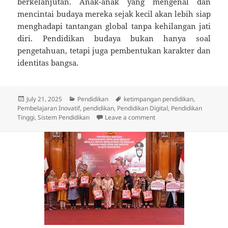
berkelanjutan. Anak-anak yang mengenal dan
mencintai budaya mereka sejak kecil akan lebih siap
menghadapi tantangan global tanpa kehilangan jati
diri. Pendidikan budaya bukan hanya soal
pengetahuan, tetapi juga pembentukan karakter dan
identitas bangsa.
Posted
Categories
Tags
July 21, 2025
Pendidikan
ketimpangan pendidikan
,
on
Pembelajaran Inovatif
,
pendidikan
,
Pendidikan Digital
,
Pendidikan
on Mendorong Kesadaran 
Tinggi
,
Sistem Pendidikan
Leave a comment