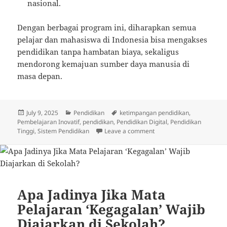
nasional.
Dengan berbagai program ini, diharapkan semua
pelajar dan mahasiswa di Indonesia bisa mengakses
pendidikan tanpa hambatan biaya, sekaligus
mendorong kemajuan sumber daya manusia di
masa depan.
Posted
Categories
Tags
July 9, 2025
Pendidikan
ketimpangan pendidikan
,
on
Pembelajaran Inovatif
,
pendidikan
,
Pendidikan Digital
,
Pendidikan
on Mengenal Bantuan Pen
Tinggi
,
Sistem Pendidikan
Leave a comment
Apa Jadinya Jika Mata
Pelajaran ‘Kegagalan’ Wajib
Diajarkan di Sekolah?