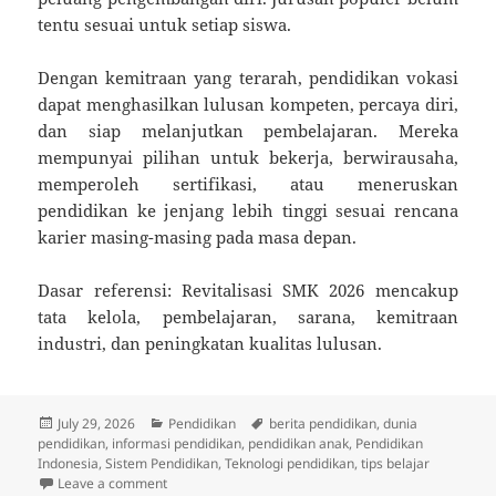
tentu sesuai untuk setiap siswa.
Dengan kemitraan yang terarah, pendidikan vokasi
dapat menghasilkan lulusan kompeten, percaya diri,
dan siap melanjutkan pembelajaran. Mereka
mempunyai pilihan untuk bekerja, berwirausaha,
memperoleh sertifikasi, atau meneruskan
pendidikan ke jenjang lebih tinggi sesuai rencana
karier masing-masing pada masa depan.
Dasar referensi: Revitalisasi SMK 2026 mencakup
tata kelola, pembelajaran, sarana, kemitraan
industri, dan peningkatan kualitas lulusan.
Posted
Categories
Tags
July 29, 2026
Pendidikan
berita pendidikan
,
dunia
on
pendidikan
,
informasi pendidikan
,
pendidikan anak
,
Pendidikan
Indonesia
,
Sistem Pendidikan
,
Teknologi pendidikan
,
tips belajar
on Pendidikan Vokasi Indonesia Semakin Terhubung I
Leave a comment