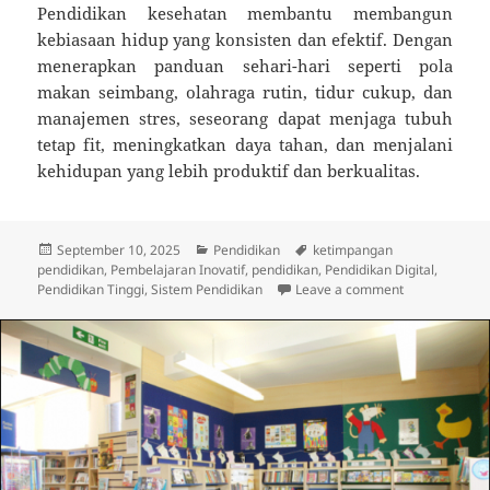
Pendidikan kesehatan membantu membangun
kebiasaan hidup yang konsisten dan efektif. Dengan
menerapkan panduan sehari-hari seperti pola
makan seimbang, olahraga rutin, tidur cukup, dan
manajemen stres, seseorang dapat menjaga tubuh
tetap fit, meningkatkan daya tahan, dan menjalani
kehidupan yang lebih produktif dan berkualitas.
Posted
Categories
Tags
September 10, 2025
Pendidikan
ketimpangan
on
pendidikan
,
Pembelajaran Inovatif
,
pendidikan
,
Pendidikan Digital
,
on Pendidikan
Pendidikan Tinggi
,
Sistem Pendidikan
Leave a comment