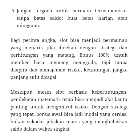
Jangan tergoda untuk bermain terus-menerus
tanpa batas saldo; buat batas harian atau
mingguan.
Bagi pecinta angka, slot bisa menjadi permainan
yang menarik jika didekati dengan strategi dan
perhitungan yang matang. Bonus 100% untuk
member baru memang menggoda, tapi tanpa
disiplin dan manajemen risiko, keuntungan jangka
panjang sulit dicapai.
Meskipun mesin slot berbasis keberuntungan,
pendekatan matematis tetap bisa menjadi alat bantu
penting untuk mengontrol risiko. Dengan strategi
yang tepat, bonus awal bisa jadi modal yang cerdas,
bukan sekadar jebakan manis yang menghabiskan
saldo dalam waktu singkat.