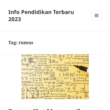
Info Pendidikan Terbaru
2023
MENU
AND
WIDGETS
Tag:
rumus