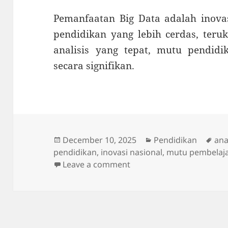
Pemanfaatan Big Data adalah inovas
pendidikan yang lebih cerdas, teru
analisis yang tepat, mutu pendidi
secara signifikan.
Posted
Categories
Tag
December 10, 2025
Pendidikan
ana
on
pendidikan
,
inovasi nasional
,
mutu pembelaj
on Inovasi Pendidikan I
Leave a comment