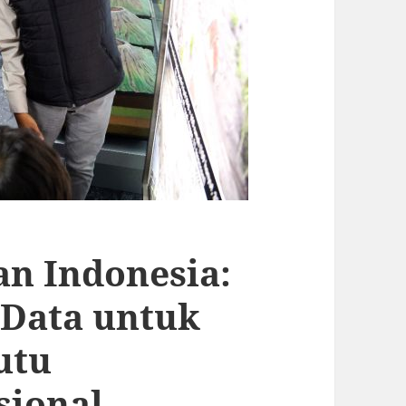
an Indonesia:
 Data untuk
utu
sional