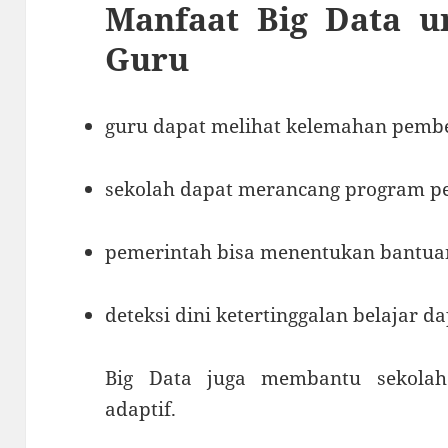
Manfaat Big Data u
Guru
guru dapat melihat kelemahan pembel
sekolah dapat merancang program p
pemerintah bisa menentukan bantuan
deteksi dini ketertinggalan belajar d
Big Data juga membantu sekolah
adaptif.