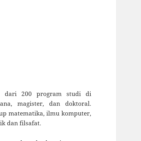
ih dari 200 program studi di
ana, magister, dan doktoral.
p matematika, ilmu komputer,
k dan filsafat.