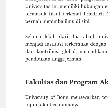
Universitas ini memiliki hubungan e
termasuk filsuf terkenal Friedrich
pernah menimba ilmu di sini.
Selama lebih dari dua abad, univ
menjadi institusi terkemuka dengan
dan kontribusi global, menjadikan
pendidikan tinggi Jerman.
Fakultas dan Program A
University of Bonn menawarkan pro
tujuh fakultas utamanya: