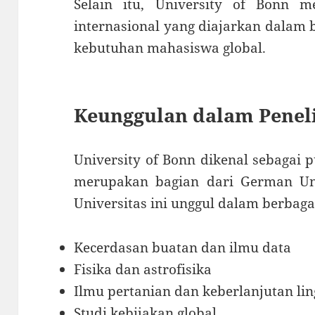
Selain itu, University of Bonn 
internasional yang diajarkan dalam
kebutuhan mahasiswa global.
Keunggulan dalam Penel
University of Bonn dikenal sebagai p
merupakan bagian dari German Unive
Universitas ini unggul dalam berbagai
Kecerdasan buatan dan ilmu data
Fisika dan astrofisika
Ilmu pertanian dan keberlanjutan li
Studi kebijakan global