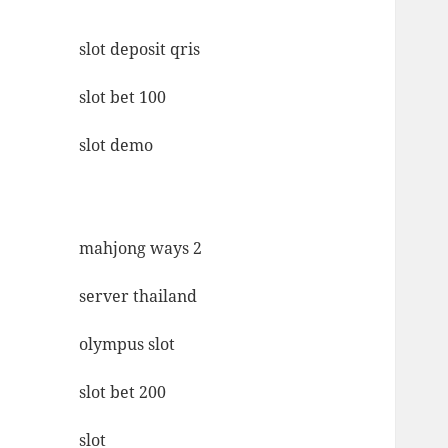
slot deposit qris
slot bet 100
slot demo
mahjong ways 2
server thailand
olympus slot
slot bet 200
slot