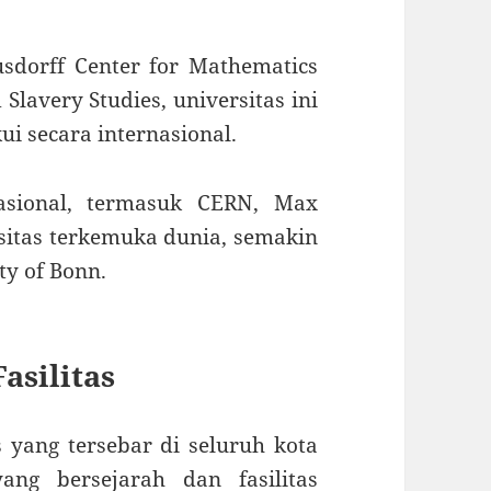
usdorff Center for Mathematics
lavery Studies, universitas ini
ui secara internasional.
nasional, termasuk CERN, Max
rsitas terkemuka dunia, semakin
ty of Bonn.
asilitas
 yang tersebar di seluruh kota
ng bersejarah dan fasilitas