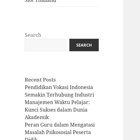
Slot Thailand
Search
SEARCH
Recent Posts
Pendidikan Vokasi Indonesia
Semakin Terhubung Industri
Manajemen Waktu Pelajar:
Kunci Sukses dalam Dunia
Akademik
Peran Guru dalam Mengatasi
Masalah Psikososial Peserta
Didik