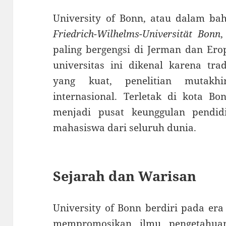
University of Bonn, atau dalam ba
Friedrich-Wilhelms-Universität Bonn
,
paling bergengsi di Jerman dan Ero
universitas ini dikenal karena tr
yang kuat, penelitian mutakhi
internasional. Terletak di kota Bo
menjadi pusat keunggulan pendid
mahasiswa dari seluruh dunia.
Sejarah dan Warisan
University of Bonn berdiri pada er
mempromosikan ilmu pengetahuan