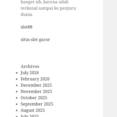
banget sih, karena udah
terkenal sampai ke penjuru
dunia.
slot88
situs slot gacor
Archives
July 2026
February 2026
December 2025
November 2025
October 2025
September 2025
August 2025
July 2025