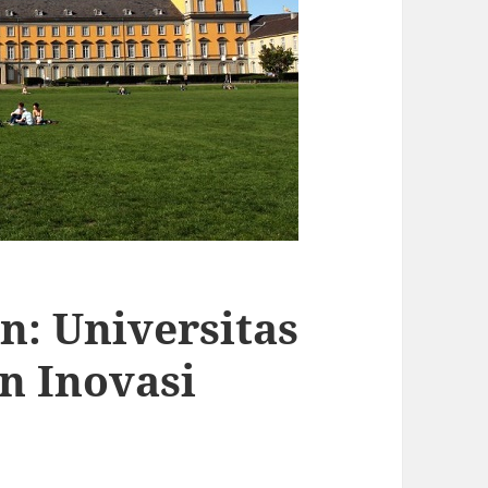
n: Universitas
n Inovasi