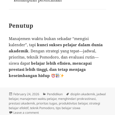
kemampuan perencanaan
Penutup
Manajemen waktu bukan sekadar “mengisi
kalender”, tapi
kunci sukses pelajar dalam dunia
akademik
. Dengan strategi yang tepat—jadwal,
prioritas, teknik Pomodoro, dan evaluasi rutin—
siswa dapat
belajar lebih efisien, mencapai
prestasi lebih tinggi, dan tetap menjaga
keseimbangan hidup
Posted
Categories
Tags
February 24, 2026
Pendidikan
disiplin akademik
,
jadwal
on
belajar
,
manajemen waktu pelajar
,
menghindari prokrastinasi
,
prestasi akademik
,
prioritas tugas
,
produktivitas belajar
,
strategi
belajar efektif
,
teknik Pomodoro
,
tips belajar siswa
on Manajemen Waktu Pelajar: Kunci Sukses dalam D
Leave a comment