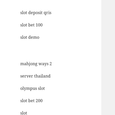
slot deposit qris
slot bet 100
slot demo
mahjong ways 2
server thailand
olympus slot
slot bet 200
slot