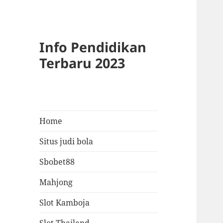
Info Pendidikan
Terbaru 2023
Home
Situs judi bola
Sbobet88
Mahjong
Slot Kamboja