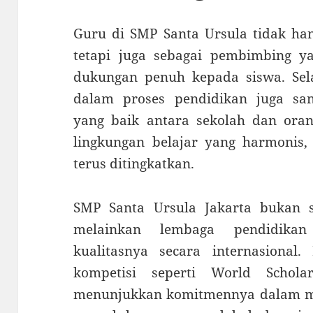
Guru di SMP Santa Ursula tidak han
tetapi juga sebagai pembimbing 
dukungan penuh kepada siswa. Selai
dalam proses pendidikan juga san
yang baik antara sekolah dan or
lingkungan belajar yang harmonis, 
terus ditingkatkan.
SMP Santa Ursula Jakarta bukan s
melainkan lembaga pendidika
kualitasnya secara internasional.
kompetisi seperti World Schol
menunjukkan komitmennya dalam m