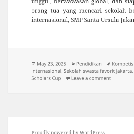
unggul, berwawasan global, dan sia
orang tua yang mencari sekolah be
internasional, SMP Santa Ursula Jakar
Posted
Categories
Tags
May 23, 2025
Pendidikan
Kompetisi
on
internasional
,
Sekolah swasta favorit Jakarta
on SMP Sa
Scholars Cup
Leave a comment
Proudly powered by WordPress