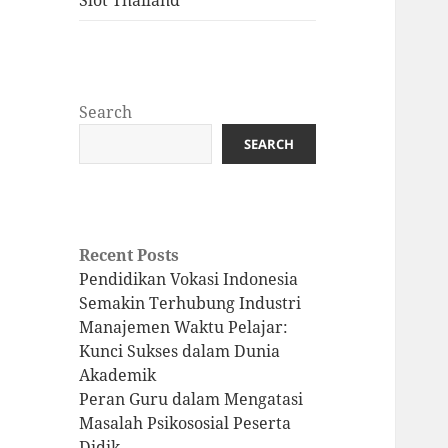
Slot Thailand
Search
SEARCH
Recent Posts
Pendidikan Vokasi Indonesia
Semakin Terhubung Industri
Manajemen Waktu Pelajar:
Kunci Sukses dalam Dunia
Akademik
Peran Guru dalam Mengatasi
Masalah Psikososial Peserta
Didik