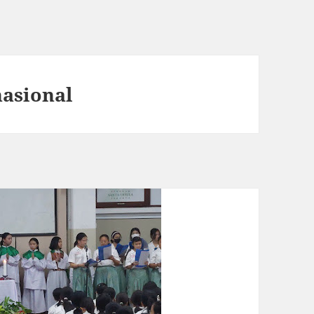
nasional