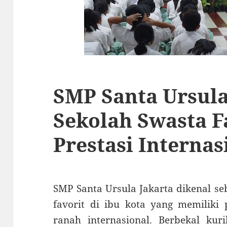
SMP Santa Ursula
Sekolah Swasta F
Prestasi Internas
SMP Santa Ursula Jakarta dikenal se
favorit di ibu kota yang memiliki 
ranah internasional. Berbekal kur