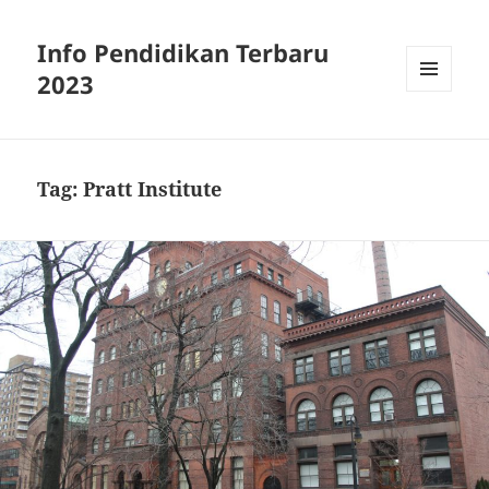
Info Pendidikan Terbaru
2023
MENU
AND
WIDGETS
Tag:
Pratt Institute