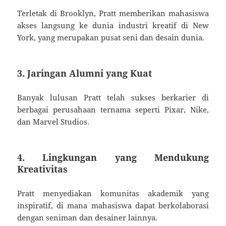
Terletak di Brooklyn, Pratt memberikan mahasiswa
akses langsung ke dunia industri kreatif di New
York, yang merupakan pusat seni dan desain dunia.
3. Jaringan Alumni yang Kuat
Banyak lulusan Pratt telah sukses berkarier di
berbagai perusahaan ternama seperti Pixar, Nike,
dan Marvel Studios.
4. Lingkungan yang Mendukung
Kreativitas
Pratt menyediakan komunitas akademik yang
inspiratif, di mana mahasiswa dapat berkolaborasi
dengan seniman dan desainer lainnya.