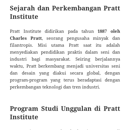
Sejarah dan Perkembangan Pratt
Institute
Pratt Institute didirikan pada tahun
1887 oleh
Charles Pratt
, seorang pengusaha minyak dan
filantropis. Misi utama Pratt saat itu adalah
menyediakan pendidikan praktis dalam seni dan
industri bagi masyarakat. Seiring berjalannya
waktu, Pratt berkembang menjadi universitas seni
dan desain yang diakui secara global, dengan
program-program yang terus beradaptasi dengan
perkembangan teknologi dan tren industri.
Program Studi Unggulan di Pratt
Institute