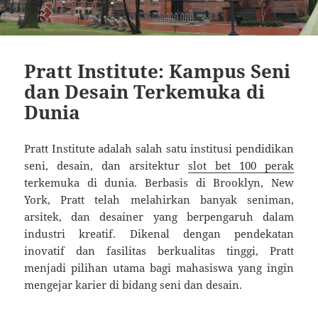
Pratt Institute: Kampus Seni
dan Desain Terkemuka di
Dunia
Pratt Institute adalah salah satu institusi pendidikan
seni, desain, dan arsitektur
slot bet 100 perak
terkemuka di dunia. Berbasis di Brooklyn, New
York, Pratt telah melahirkan banyak seniman,
arsitek, dan desainer yang berpengaruh dalam
industri kreatif. Dikenal dengan pendekatan
inovatif dan fasilitas berkualitas tinggi, Pratt
menjadi pilihan utama bagi mahasiswa yang ingin
mengejar karier di bidang seni dan desain.