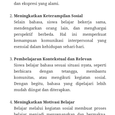
dan ekspresi yang alami.
Meningkatkan Keterampilan Sosial
Selain bahasa, siswa belajar bekerja sama,
mendengarkan orang lain, dan menghargai
perspektif berbeda. Hal ini memperkuat
kemampuan komunikasi interpersonal yang
esensial dalam kehidupan sehari-hari.
Pembelajaran Kontekstual dan Relevan
Siswa belajar bahasa sesuai situasi nyata, seperti
berbicara dengan tetangga, membantu
komunitas, atau mengikuti kegiatan sosial.
Dengan begitu, bahasa yang dipelajari lebih
mudah diingat dan diterapkan.
Meningkatkan Motivasi Belajar
Belajar melalui kegiatan sosial membuat proses
belajar menjadi menyenangkan dan bermakna.