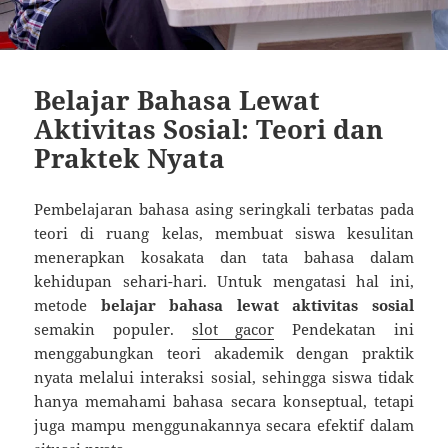
Belajar Bahasa Lewat
Aktivitas Sosial: Teori dan
Praktek Nyata
Pembelajaran bahasa asing seringkali terbatas pada
teori di ruang kelas, membuat siswa kesulitan
menerapkan kosakata dan tata bahasa dalam
kehidupan sehari-hari. Untuk mengatasi hal ini,
metode
belajar bahasa lewat aktivitas sosial
semakin populer.
slot gacor
Pendekatan ini
menggabungkan teori akademik dengan praktik
nyata melalui interaksi sosial, sehingga siswa tidak
hanya memahami bahasa secara konseptual, tetapi
juga mampu menggunakannya secara efektif dalam