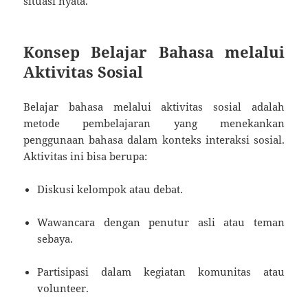
situasi nyata.
Konsep Belajar Bahasa melalui
Aktivitas Sosial
Belajar bahasa melalui aktivitas sosial adalah
metode pembelajaran yang menekankan
penggunaan bahasa dalam konteks interaksi sosial.
Aktivitas ini bisa berupa:
Diskusi kelompok atau debat.
Wawancara dengan penutur asli atau teman
sebaya.
Partisipasi dalam kegiatan komunitas atau
volunteer.