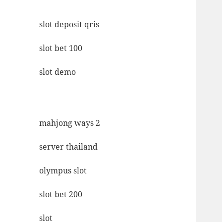
slot deposit qris
slot bet 100
slot demo
mahjong ways 2
server thailand
olympus slot
slot bet 200
slot