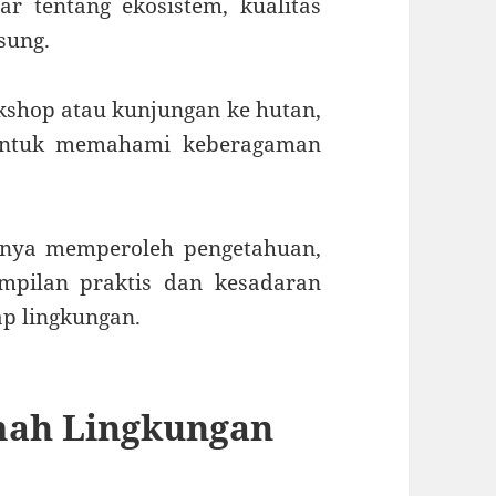
jar tentang ekosistem, kualitas
sung.
kshop atau kunjungan ke hutan,
 untuk memahami keberagaman
hanya memperoleh pengetahuan,
mpilan praktis dan kesadaran
p lingkungan.
mah Lingkungan