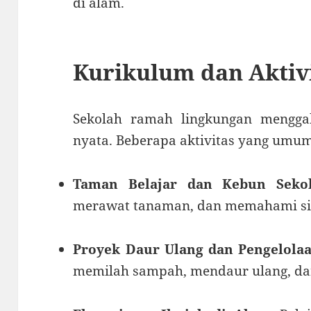
di alam.
Kurikulum dan Aktiv
Sekolah ramah lingkungan mengga
nyata. Beberapa aktivitas yang umum
Taman Belajar dan Kebun Seko
merawat tanaman, dan memahami si
Proyek Daur Ulang dan Pengelola
memilah sampah, mendaur ulang, dan