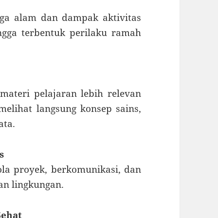
ga alam dan dampak aktivitas
ngga terbentuk perilaku ramah
ateri pelajaran lebih relevan
elihat langsung konsep sains,
ata.
s
ola proyek, berkomunikasi, dan
an lingkungan.
Sehat