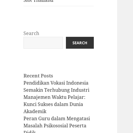
Slot Thailand
Search
SEARCH
Recent Posts
Pendidikan Vokasi Indonesia
Semakin Terhubung Industri
Manajemen Waktu Pelajar:
Kunci Sukses dalam Dunia
Akademik
Peran Guru dalam Mengatasi
Masalah Psikososial Peserta
Didik