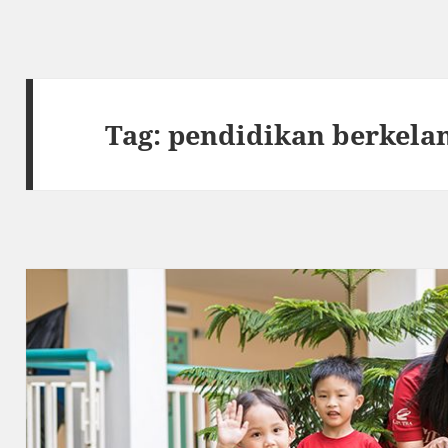
Tag:
pendidikan berkela