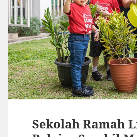
Sekolah Ramah L