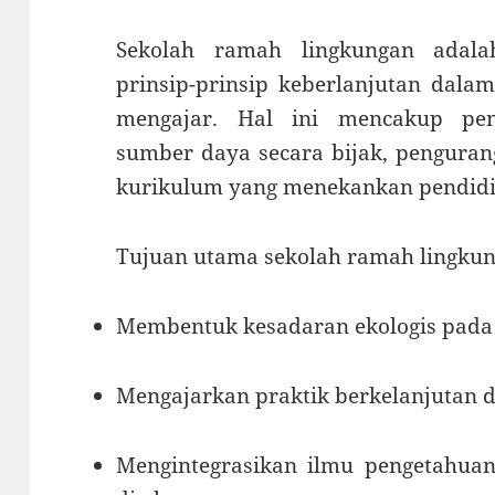
Sekolah ramah lingkungan adal
prinsip-prinsip keberlanjutan dala
mengajar. Hal ini mencakup pen
sumber daya secara bijak, pengura
kurikulum yang menekankan pendidi
Tujuan utama sekolah ramah lingkun
Membentuk kesadaran ekologis pada 
Mengajarkan praktik berkelanjutan d
Mengintegrasikan ilmu pengetahua