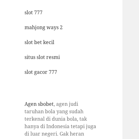
slot 777
mahjong ways 2
slot bet kecil
situs slot resmi
slot gacor 777
Agen sbobet
, agen judi
taruhan bola yang sudah
terkenal di dunia bola, tak
hanya di Indonesia tetapi juga
di luar negeri. Gak heran