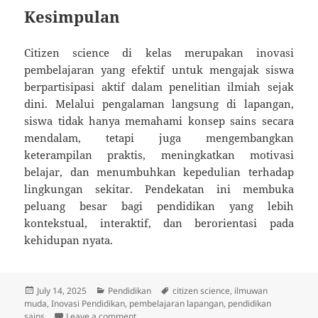
Kesimpulan
Citizen science di kelas merupakan inovasi
pembelajaran yang efektif untuk mengajak siswa
berpartisipasi aktif dalam penelitian ilmiah sejak
dini. Melalui pengalaman langsung di lapangan,
siswa tidak hanya memahami konsep sains secara
mendalam, tetapi juga mengembangkan
keterampilan praktis, meningkatkan motivasi
belajar, dan menumbuhkan kepedulian terhadap
lingkungan sekitar. Pendekatan ini membuka
peluang besar bagi pendidikan yang lebih
kontekstual, interaktif, dan berorientasi pada
kehidupan nyata.
Posted
Categories
Tags
July 14, 2025
Pendidikan
citizen science
,
ilmuwan
on
muda
,
Inovasi Pendidikan
,
pembelajaran lapangan
,
pendidikan
on Citizen Science di Kelas: Mengajak Siswa 
sains
Leave a comment