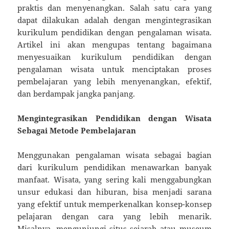
praktis dan menyenangkan. Salah satu cara yang
dapat dilakukan adalah dengan mengintegrasikan
kurikulum pendidikan dengan pengalaman wisata.
Artikel ini akan mengupas tentang bagaimana
menyesuaikan kurikulum pendidikan dengan
pengalaman wisata untuk menciptakan proses
pembelajaran yang lebih menyenangkan, efektif,
dan berdampak jangka panjang.
Mengintegrasikan Pendidikan dengan Wisata
Sebagai Metode Pembelajaran
Menggunakan pengalaman wisata sebagai bagian
dari kurikulum pendidikan menawarkan banyak
manfaat. Wisata, yang sering kali menggabungkan
unsur edukasi dan hiburan, bisa menjadi sarana
yang efektif untuk memperkenalkan konsep-konsep
pelajaran dengan cara yang lebih menarik.
Misalnya, mengunjungi situs sejarah atau museum