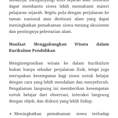
dapat membantu siswa lebih memahami materi
pelajaran sejarah. Begitu pula dengan perjalanan ke
taman nasional atau destinasi alam yang dapat
meningkatkan pemahaman siswa tentang ekosistem
dan pentingnya pelestarian alam.
Manfaat Menggabungkan Wisata dalam
Kurikulum Pendidikan
Mengintegrasikan wisata ke dalam kurikulum
bukan hanya sekadar perjalanan fisik, tetapi juga
merupakan kesempatan bagi siswa untuk belajar
dengan cara yang lebih mendalam dan menyeluruh.
Pengalaman langsung ini memberikan kesempatan
untuk belajar dari observasi, interaksi langsung
dengan objek, dan diskusi yang lebih hidup.
Meningkatkan pemahaman siswa terhadap