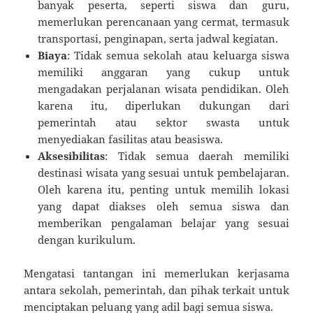
banyak peserta, seperti siswa dan guru,
memerlukan perencanaan yang cermat, termasuk
transportasi, penginapan, serta jadwal kegiatan.
Biaya
: Tidak semua sekolah atau keluarga siswa
memiliki anggaran yang cukup untuk
mengadakan perjalanan wisata pendidikan. Oleh
karena itu, diperlukan dukungan dari
pemerintah atau sektor swasta untuk
menyediakan fasilitas atau beasiswa.
Aksesibilitas
: Tidak semua daerah memiliki
destinasi wisata yang sesuai untuk pembelajaran.
Oleh karena itu, penting untuk memilih lokasi
yang dapat diakses oleh semua siswa dan
memberikan pengalaman belajar yang sesuai
dengan kurikulum.
Mengatasi tantangan ini memerlukan kerjasama
antara sekolah, pemerintah, dan pihak terkait untuk
menciptakan peluang yang adil bagi semua siswa.