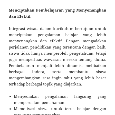
Menciptakan Pembelajaran yang Menyenangkan
dan Efektif
Integrasi wisata dalam kurikulum bertujuan untuk
menciptakan pengalaman belajar yang lebih
menyenangkan dan efektif. Dengan mengadakan
perjalanan pendidikan yang terencana dengan baik,
siswa tidak hanya memperoleh pengetahuan, tetapi
juga memperluas wawasan mereka tentang dunia.
Pembelajaran menjadi lebih dinamis, melibatkan
berbagai indera, serta membantu siswa
mengembangkan rasa ingin tahu yang lebih besar
terhadap berbagai topik yang diajarkan.
Menyediakan pengalaman langsung yang
memperdalam pemahaman.
Memotivasi siswa untuk terus belajar dengan
cara yang menyenangkan.