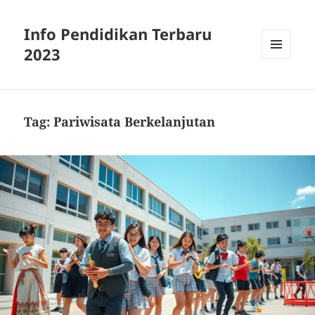
Info Pendidikan Terbaru
2023
MENU
AND
WIDGETS
Tag:
Pariwisata Berkelanjutan