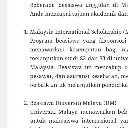
Beberapa beasiswa unggulan di M
Anda mencapai tujuan akademik dan k
Malaysia International Scholarship (
Program beasiswa yang disponsori 
menawarkan kesempatan bagi mah
melanjutkan studi S2 dan S3 di unive
Malaysia. Beasiswa ini mencakup bi
pesawat, dan asuransi kesehatan, me
terbaik untuk melanjutkan pendidika
Beasiswa Universiti Malaya (UM)
Universiti Malaya menawarkan bebe
untuk mahasiswa internasional yan