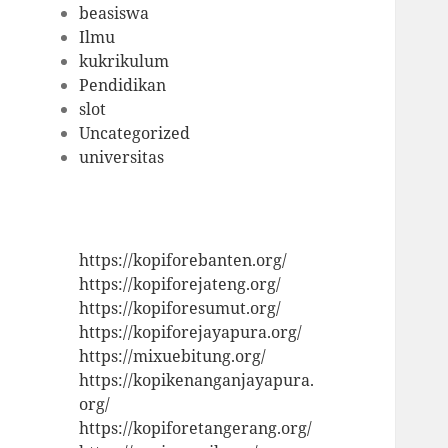
beasiswa
Ilmu
kukrikulum
Pendidikan
slot
Uncategorized
universitas
https://kopiforebanten.org/
https://kopiforejateng.org/
https://kopiforesumut.org/
https://kopiforejayapura.org/
https://mixuebitung.org/
https://kopikenanganjayapura.
org/
https://kopiforetangerang.org/