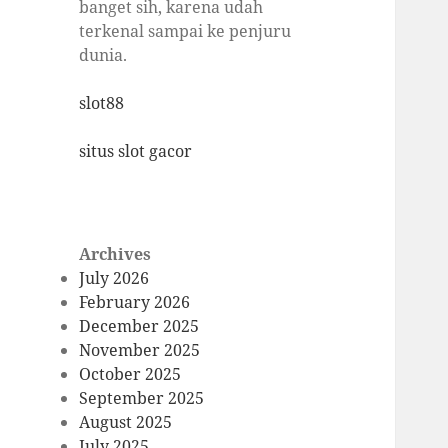
banget sih, karena udah
terkenal sampai ke penjuru
dunia.
slot88
situs slot gacor
Archives
July 2026
February 2026
December 2025
November 2025
October 2025
September 2025
August 2025
July 2025