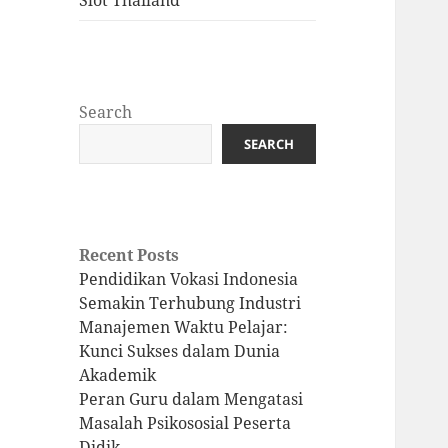
Slot Thailand
Search
SEARCH
Recent Posts
Pendidikan Vokasi Indonesia
Semakin Terhubung Industri
Manajemen Waktu Pelajar:
Kunci Sukses dalam Dunia
Akademik
Peran Guru dalam Mengatasi
Masalah Psikososial Peserta
Didik