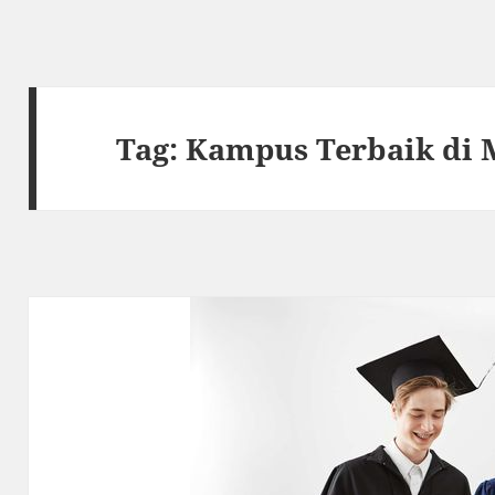
Tag:
Kampus Terbaik di 