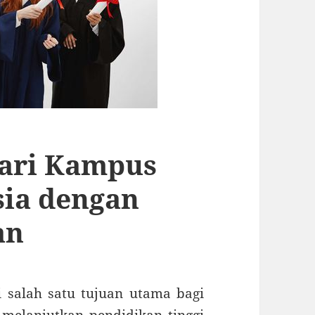
dari Kampus
sia dengan
an
i salah satu tujuan utama bagi