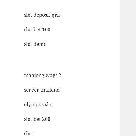
slot deposit qris
slot bet 100
slot demo
mahjong ways 2
server thailand
olympus slot
slot bet 200
slot