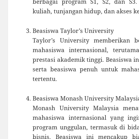
berbagai program S1, S2, dan S3.
kuliah, tunjangan hidup, dan akses k
Beasiswa Taylor’s University
Taylor’s University memberikan b
mahasiswa internasional, teruta
prestasi akademik tinggi. Beasiswa i
serta beasiswa penuh untuk maha
tertentu.
Beasiswa Monash University Malaysi
Monash University Malaysia men
mahasiswa internasional yang ingi
program unggulan, termasuk di bida
bisnis. Beasiswa ini mencakup b