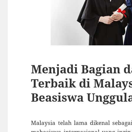
Menjadi Bagian 
Terbaik di Malay
Beasiswa Unggul
Malaysia telah lama dikenal sebaga