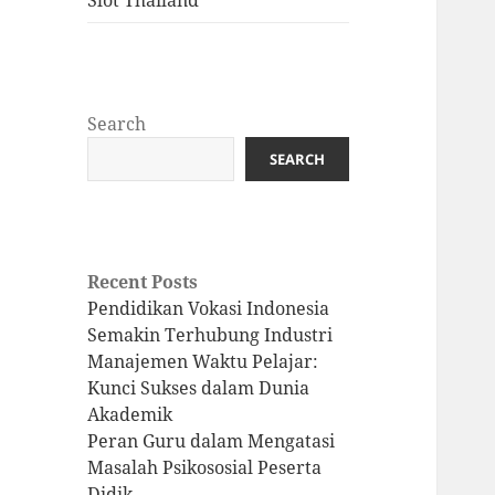
Slot Thailand
Search
SEARCH
Recent Posts
Pendidikan Vokasi Indonesia
Semakin Terhubung Industri
Manajemen Waktu Pelajar:
Kunci Sukses dalam Dunia
Akademik
Peran Guru dalam Mengatasi
Masalah Psikososial Peserta
Didik