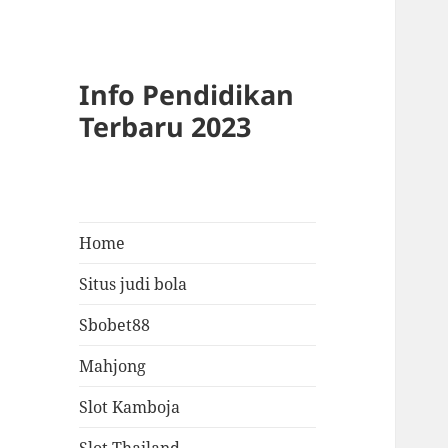
Info Pendidikan
Terbaru 2023
Home
Situs judi bola
Sbobet88
Mahjong
Slot Kamboja