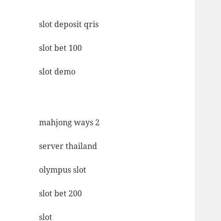
slot deposit qris
slot bet 100
slot demo
mahjong ways 2
server thailand
olympus slot
slot bet 200
slot