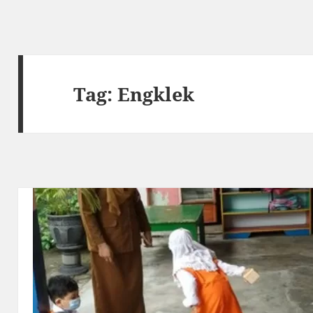
Tag:
Engklek