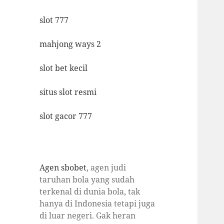
slot 777
mahjong ways 2
slot bet kecil
situs slot resmi
slot gacor 777
Agen sbobet
, agen judi
taruhan bola yang sudah
terkenal di dunia bola, tak
hanya di Indonesia tetapi juga
di luar negeri. Gak heran