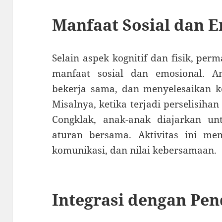
Manfaat Sosial dan 
Selain aspek kognitif dan fisik, per
manfaat sosial dan emosional. Ana
bekerja sama, dan menyelesaikan ko
Misalnya, ketika terjadi perselisih
Congklak, anak-anak diajarkan u
aturan bersama. Aktivitas ini m
komunikasi, dan nilai kebersamaan.
Integrasi dengan Pe