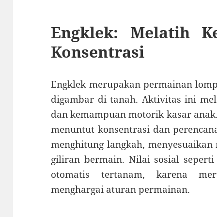
Engklek: Melatih 
Konsentrasi
Engklek merupakan permainan lompa
digambar di tanah. Aktivitas ini me
dan kemampuan motorik kasar anak. S
menuntut konsentrasi dan perencana
menghitung langkah, menyesuaikan 
giliran bermain. Nilai sosial sepert
otomatis tertanam, karena me
menghargai aturan permainan.