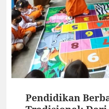
Pendidikan Berb