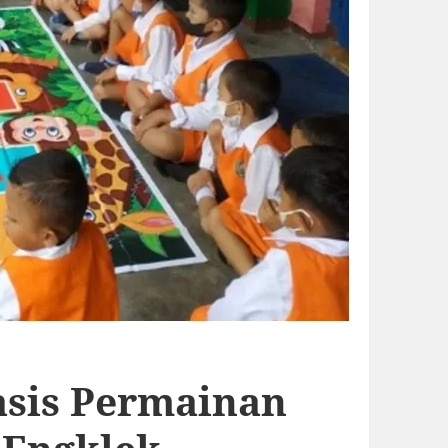
asis Permainan