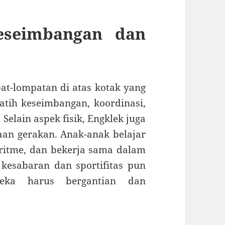
Keseimbangan dan
t-lompatan di atas kotak yang
latih keseimbangan, koordinasi,
elain aspek fisik, Engklek juga
an gerakan. Anak-anak belajar
ritme, dan bekerja sama dalam
i kesabaran dan sportifitas pun
reka harus bergantian dan