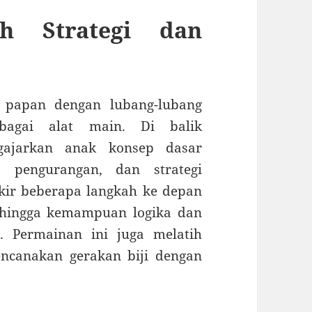
ah Strategi dan
 papan dengan lubang-lubang
bagai alat main. Di balik
gajarkan anak konsep dasar
, pengurangan, dan strategi
kir beberapa langkah ke depan
hingga kemampuan logika dan
i. Permainan ini juga melatih
ncanakan gerakan biji dengan