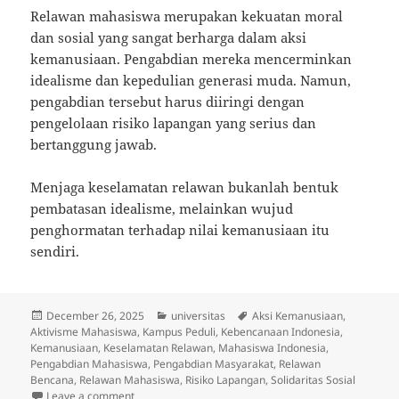
Relawan mahasiswa merupakan kekuatan moral
dan sosial yang sangat berharga dalam aksi
kemanusiaan. Pengabdian mereka mencerminkan
idealisme dan kepedulian generasi muda. Namun,
pengabdian tersebut harus diiringi dengan
pengelolaan risiko lapangan yang serius dan
bertanggung jawab.
Menjaga keselamatan relawan bukanlah bentuk
pembatasan idealisme, melainkan wujud
penghormatan terhadap nilai kemanusiaan itu
sendiri.
Posted
Categories
Tags
December 26, 2025
universitas
Aksi Kemanusiaan
,
on
Aktivisme Mahasiswa
,
Kampus Peduli
,
Kebencanaan Indonesia
,
Kemanusiaan
,
Keselamatan Relawan
,
Mahasiswa Indonesia
,
Pengabdian Mahasiswa
,
Pengabdian Masyarakat
,
Relawan
Bencana
,
Relawan Mahasiswa
,
Risiko Lapangan
,
Solidaritas Sosial
on Relawan Mahasiswa: Antara Pengabdian dan Risi
Leave a comment