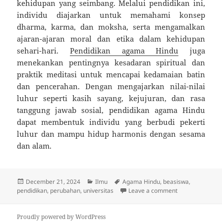
kehidupan yang seimbang. Melalui pendidikan ini,
individu diajarkan untuk memahami konsep
dharma, karma, dan moksha, serta mengamalkan
ajaran-ajaran moral dan etika dalam kehidupan
sehari-hari.
Pendidikan agama Hindu
juga
menekankan pentingnya kesadaran spiritual dan
praktik meditasi untuk mencapai kedamaian batin
dan pencerahan. Dengan mengajarkan nilai-nilai
luhur seperti kasih sayang, kejujuran, dan rasa
tanggung jawab sosial, pendidikan agama Hindu
dapat membentuk individu yang berbudi pekerti
luhur dan mampu hidup harmonis dengan sesama
dan alam.
Posted
Categories
Tags
December 21, 2024
Ilmu
Agama Hindu
,
beasiswa
,
on
on Pendidikan 
pendidikan
,
perubahan
,
universitas
Leave a comment
Proudly powered by WordPress