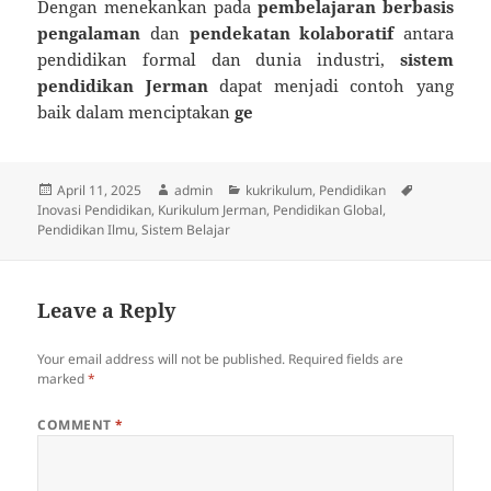
Dengan menekankan pada
pembelajaran berbasis
pengalaman
dan
pendekatan kolaboratif
antara
pendidikan formal dan dunia industri,
sistem
pendidikan Jerman
dapat menjadi contoh yang
baik dalam menciptakan
ge
Posted
Author
Categories
Tags
April 11, 2025
admin
kukrikulum
,
Pendidikan
on
Inovasi Pendidikan
,
Kurikulum Jerman
,
Pendidikan Global
,
Pendidikan Ilmu
,
Sistem Belajar
Leave a Reply
Your email address will not be published.
Required fields are
marked
*
COMMENT
*