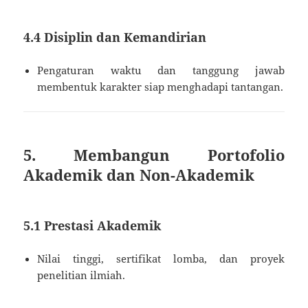
4.4 Disiplin dan Kemandirian
Pengaturan waktu dan tanggung jawab
membentuk karakter siap menghadapi tantangan.
5. Membangun Portofolio
Akademik dan Non-Akademik
5.1 Prestasi Akademik
Nilai tinggi, sertifikat lomba, dan proyek
penelitian ilmiah.