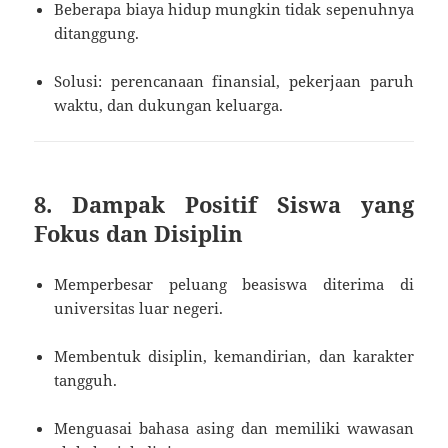
Beberapa biaya hidup mungkin tidak sepenuhnya
ditanggung.
Solusi: perencanaan finansial, pekerjaan paruh
waktu, dan dukungan keluarga.
8. Dampak Positif Siswa yang
Fokus dan Disiplin
Memperbesar peluang beasiswa diterima di
universitas luar negeri.
Membentuk disiplin, kemandirian, dan karakter
tangguh.
Menguasai bahasa asing dan memiliki wawasan