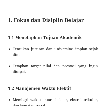
1. Fokus dan Disiplin Belajar
1.1 Menetapkan Tujuan Akademik
Tentukan jurusan dan universitas impian sejak
dini.
Tetapkan target nilai dan prestasi yang ingin
dicapai.
1.2 Manajemen Waktu Efektif
Membagi waktu antara belajar, ekstrakurikuler,
dan kegiatan sosial.