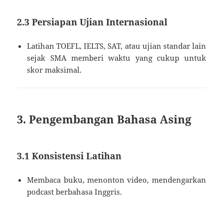
2.3 Persiapan Ujian Internasional
Latihan TOEFL, IELTS, SAT, atau ujian standar lain
sejak SMA memberi waktu yang cukup untuk
skor maksimal.
3. Pengembangan Bahasa Asing
3.1 Konsistensi Latihan
Membaca buku, menonton video, mendengarkan
podcast berbahasa Inggris.