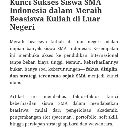
Kunci Sukses Siswa SMA
Indonesia dalam Meraih
Beasiswa Kuliah di Luar
Negeri
Meraih beasiswa kuliah di luar negeri adalah
impian banyak siswa SMA Indonesia. Kesempatan
ini membuka akses ke pendidikan internasional
tanpa beban biaya tinggi. Namun, keberhasilannya
bukan hanya soal keberuntungan—
fokus, disiplin,
dan strategi terencana sejak SMA
menjadi kunci
utama.
Artikel ini membahas faktor-faktor kunci
keberhasilan siswa SMA dalam mendapatkan
beasiswa, mulai dari pengelolaan akademik,
pengembangan
slot spaceman
, portofolio, soft skill,
hingga persiapan strategi aplikasi dan wawancara.