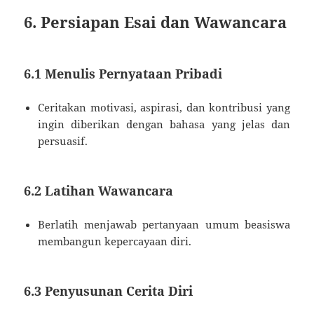
6. Persiapan Esai dan Wawancara
6.1 Menulis Pernyataan Pribadi
Ceritakan motivasi, aspirasi, dan kontribusi yang
ingin diberikan dengan bahasa yang jelas dan
persuasif.
6.2 Latihan Wawancara
Berlatih menjawab pertanyaan umum beasiswa
membangun kepercayaan diri.
6.3 Penyusunan Cerita Diri