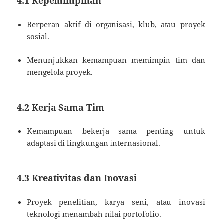
4.1 Kepemimpinan
Berperan aktif di organisasi, klub, atau proyek
sosial.
Menunjukkan kemampuan memimpin tim dan
mengelola proyek.
4.2 Kerja Sama Tim
Kemampuan bekerja sama penting untuk
adaptasi di lingkungan internasional.
4.3 Kreativitas dan Inovasi
Proyek penelitian, karya seni, atau inovasi
teknologi menambah nilai portofolio.