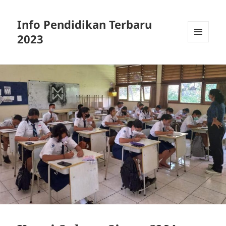
Info Pendidikan Terbaru
2023
MENU
AND
WIDGETS